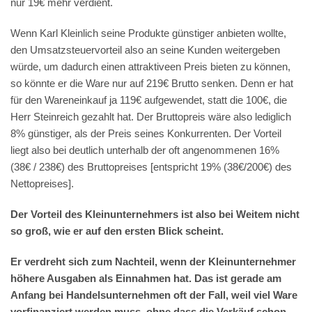
nur 19€ mehr verdient.
Wenn Karl Kleinlich seine Produkte günstiger anbieten wollte,
den Umsatzsteuervorteil also an seine Kunden weitergeben
würde, um dadurch einen attraktiveen Preis bieten zu können,
so könnte er die Ware nur auf 219€ Brutto senken. Denn er hat
für den Wareneinkauf ja 119€ aufgewendet, statt die 100€, die
Herr Steinreich gezahlt hat. Der Bruttopreis wäre also lediglich
8% günstiger, als der Preis seines Konkurrenten. Der Vorteil
liegt also bei deutlich unterhalb der oft angenommenen 16%
(38€ / 238€) des Bruttopreises [entspricht 19% (38€/200€) des
Nettopreises].
Der Vorteil des Kleinunternehmers ist also bei Weitem nicht
so groß, wie er auf den ersten Blick scheint.
Er verdreht sich zum Nachteil, wenn der Kleinunternehmer
höhere Ausgaben als Einnahmen hat. Das ist gerade am
Anfang bei Handelsunternehmen oft der Fall, weil viel Ware
vorfinanziert werden muss, ohne dass die Verkäuf schon