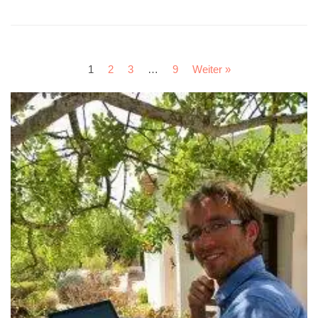
1
2
3
…
9
Weiter »