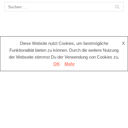
Diese Website nutzt Cookies, um bestmögliche
X
Funktionalität bieten zu können. Durch die weitere Nutzung
der Webseite stimmst Du der Verwendung von Cookies zu.
OK
Mehr
Aktuelle Beiträge
ACHTUNG: Amazon sperrt Verkäuferkonten wegen Verdacht
auf Verkauf unerlaubter Artikel im Bereich Canabiskonsum
Amazon Konto freischalten – Fallstudie Kontosperre /
Auszahlungssperre wegen DAC-7 Richtlinie / Nachweis der
Ansässigkeit für Umsatzsteuerzwecke in der EU
18.02.21: In Videos sieht es so einfach aus, auf Amazon zu
verkaufen. Ist das die Realität?