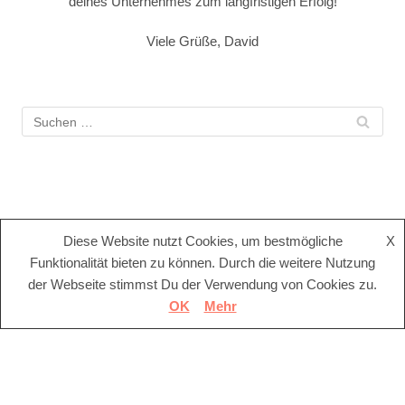
deines Unternehmes zum langfristigen Erfolg!
Viele Grüße, David
Diese Website nutzt Cookies, um bestmögliche
X
Funktionalität bieten zu können. Durch die weitere Nutzung
der Webseite stimmst Du der Verwendung von Cookies zu.
OK
Mehr
Aktuelle Beiträge
ACHTUNG: Amazon sperrt Verkäuferkonten wegen Verdacht
auf Verkauf unerlaubter Artikel im Bereich Canabiskonsum