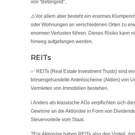
von “Betongold”.
⚠️Vor allem aber besteht ein enormes Klumpenris
oder Wohnungen an verschiedenen Orten zu erwer
enormen Verlusten führen. Dieses Risiko kann n
hinweg aufgefangen werden.
REITs
✅ REITs (Real Estate Investment Trusts) sind ei
börsengehandelte Anteilsscheine (Aktien) von 
Vermieten von Immobilien bestehen.
ℹ️ Anders als klassische AGs verpflichten sich di
Gewinne an die Aktionäre in Form von Dividend
Steuervorteile vom Staat.
?Für Aktionäre haben REITs also den Vorteil, das