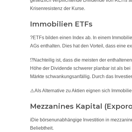
gesetzlich verpflichtende Dividende von REITs so
Krisenresistenz der Kurse.
Immobilien ETFs
?ETFs bilden einen Index ab. In einem Immobilie
AGs enthalten. Dies hat den Vorteil, dass eine ex
⁉️Nachteilig ist, dass die meisten der enthaltene
Höhe der Dividende schwerer planbar ist als bei 
Märkte schwankungsanfällig. Durch das Investiere
⚠️Als Alternative zu Aktien eignen sich Immobili
Mezzanines Kapital (Exporo,
ℹ️Die börsenunabhängige Investition in mezzanine
Beliebtheit.