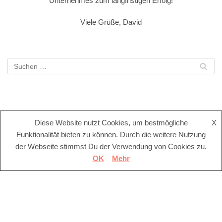
Unternehmes zum langfristigen Erfolg!
Viele Grüße, David
Diese Website nutzt Cookies, um bestmögliche
X
Funktionalität bieten zu können. Durch die weitere Nutzung
der Webseite stimmst Du der Verwendung von Cookies zu.
OK
Mehr
Aktuelle Beiträge
ACHTUNG: Amazon sperrt Verkäuferkonten wegen Verdacht
auf Verkauf unerlaubter Artikel im Bereich Canabiskonsum