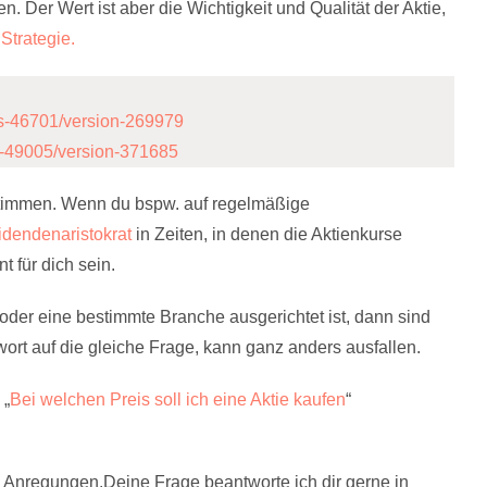
Der Wert ist aber die Wichtigkeit und Qualität der Aktie,
e
Strategie
.
reis-46701/version-269979
ert-49005/version-371685
estimmen. Wenn du bspw. auf regelmäßige
idendenaristokrat
in Zeiten, in denen die Aktienkurse
t für dich sein.
der eine bestimmte Branche ausgerichtet ist, dann sind
ort auf die gleiche Frage, kann ganz anders ausfallen.
 „
Bei welchen Preis soll ich eine Aktie kaufen
“
 Anregungen.Deine Frage beantworte ich dir gerne in